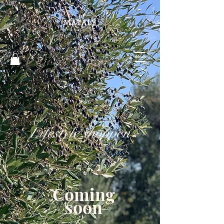
Lifestyle shoppen
Coming
soon